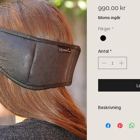
Pris
990,00 kr
Moms ingår
Färger
*
Antal
*
L
Beskrivning
Vackert och mycket vä
passformen. Fodrat med
runtom. Reglerbart med 
Onesize. Passar huvudm