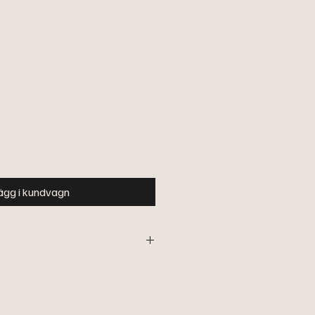
ägg i kundvagn
larbetat pannband med den perfekta
 grått ylletyg. Fint kantad med nappa
kardborrband och skinnrosett baktill.
ått från 53-58 cm. Design Anna-Karin