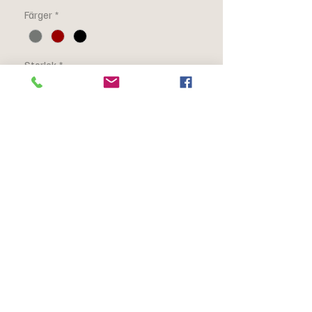
Färger
*
Storlek
*
Antal
*
Lägg i kundvagn
Tuff fårskinnsjacka i
gotlandslammskinn.
Beskrivning