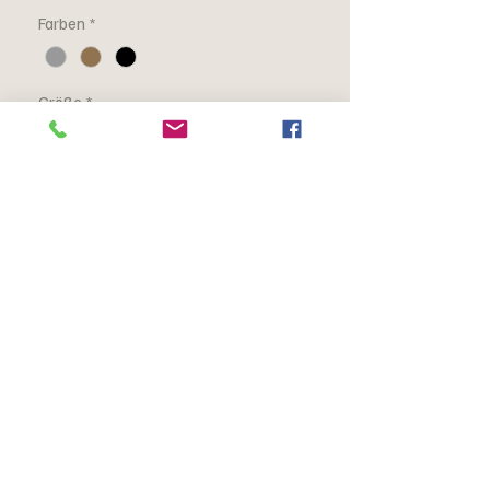
Farben
*
Größe
*
Anzahl
*
In den Warenkorb
Klassische Herrenmode mit sorgfältig
verarbeiteten Details.
Beschreibung