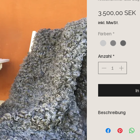
P
3.500,00 SEK
inkl. MwSt.
Farben
*
Anzahl
*
In
Beschreibung
Dekorative Schaffelle 
Lockenmuster. Wählen Si
Boden, als Wohnaccess