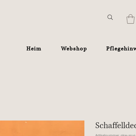
Heim
Webshop
Pflegehin
Schaffelld
Artikelnummer: akw-srug