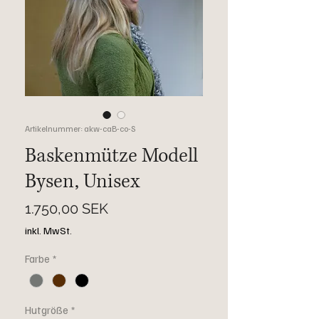
Artikelnummer: akw-caB-co-S
Baskenmütze Modell
Bysen, Unisex
Preis
1.750,00 SEK
inkl. MwSt.
Farbe
*
Hutgröße
*